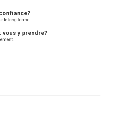
 confiance?
ur le long terme.
 vous y prendre?
vement.